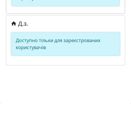
Д.з.
Доступно тільки для зареєстрованих
користувачів
Навчальна хмара ЛКЛАУД
Copyright © Навчальна хмара
з
ЛКЛАУД 2026
lcloud.in.ua