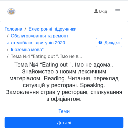
Вхід
Головна
Електронні підручники
Обслуговування та ремонт
автомобілів і двигунів 2020
Довідка
Іноземна мова*
Тема №4 “Eating out ”. Їмо не вдома . Знайомство з новим лексичним матеріалом. Reading. Читання, переклад ситуацій у ресторані. Speaking. Замовлення страв у ресторані, спілкування з офіціантом.
Тема №4 “Eating out ”. Їмо не вдома .
Знайомство з новим лексичним
матеріалом. Reading. Читання, переклад
ситуацій у ресторані. Speaking.
Замовлення страв у ресторані, спілкування
з офіціантом.
Теми
Деталі