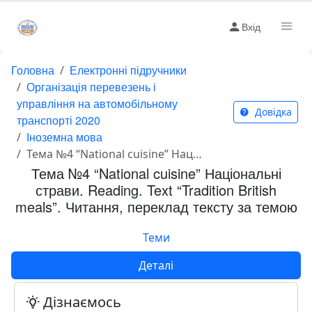
Вхід
Головна
Електронні підручники
Організація перевезень і
управління на автомобільному
Довідка
транспорті 2020
Іноземна мова
Тема №4 “National cuisine” Національні страви. Reading. Text “Tradition British meals”. Читання, переклад тексту за темою
Тема №4 “National cuisine” Національні
страви. Reading. Text “Tradition British
meals”. Читання, переклад тексту за темою
Теми
Деталі
Дізнаємось