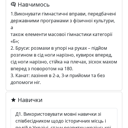
Навчимось
1.Виконувати гімнастичні вправи, передбачені
державними програмами з фізичної культури,
а
також елементи масової гімнастики категорії
«Б»;
2. Бруси: розмахи в упорі на руках – підйом
розгином в сід ноги нарізно, кувирок вперед,
сід ноги нарізно, стійка на плечах, зіскок махом
вперед з поворотом на 180.
3. Канат: лазіння в 2-а, 3-и прийоми та без
допомоги ніг.
Навички
Д1. Використовувати мовні навички зі
співбесідником щодо історичних місць і
подій в Україні, стану розвитку української