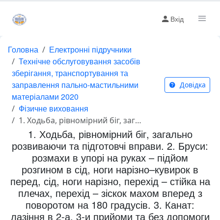
Вхід
Головна
Електронні підручники
Технічне обслуговування засобів
зберігання, транспортування та
заправлення пально-мастильними
Довідка
матеріалами 2020
Фізичне виховання
1. Ходьба, рівномірний біг, загально розвиваючи та підготовчі вправи. 2. Бруси: розмахи в упорі на руках – підйом розгином в сід, ноги нарізно–кувирок в перед, сід, ноги нарізно, перехід – стійка на плечах, перехід – зіскок махом вперед з поворотом на 180 градусів. 3. Канат: лазіння в 2-а, 3-и прийоми та без допомоги ніг. 4. Професійна - прикладна фізпідготовка.
1. Ходьба, рівномірний біг, загально
розвиваючи та підготовчі вправи. 2. Бруси:
розмахи в упорі на руках – підйом
розгином в сід, ноги нарізно–кувирок в
перед, сід, ноги нарізно, перехід – стійка на
плечах, перехід – зіскок махом вперед з
поворотом на 180 градусів. 3. Канат:
лазіння в 2-а, 3-и прийоми та без допомоги